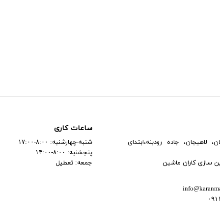
ساعات کاری
ن، لاهیجان، جاده رودبنه،ابتدای
شنبه-چهارشنبه: ۸:۰۰-۱۷:۰۰
پنجشنبه: ۸:۰۰-۱۴:۰۰
ین سازی کاران ماشین
جمعه: تعطیل
info@karanm