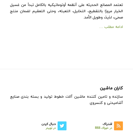
تعتمد المصانع الحدیثه على أنظمه أوتوماتیکیه بالکامل تبدأ من غسیل
الخیار مرورًا بالتقطیع، التخلیل، التعبئه، وحتى التعقیم لضمان منتج
صحی، لذیذ، وطویل الأمد.
ادامه مطلب …
کاران ماشین
سازنده و تامین کننده ماشین آلات خطوط تولید و بسته بندی صنایع
آشامیدنی و کنسروی
اشتراک
دنبال کردن
در خوراک RSS
در توییتر