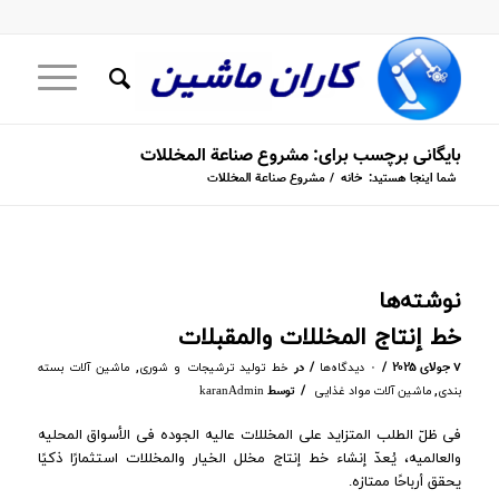
بایگانی برچسب برای: مشروع صناعة المخللات
شما اینجا هستید:
خانه
/
مشروع صناعة المخللات
نوشته‌ها
خط إنتاج المخللات والمقبلات
/
/
۷ جولای ۲۰۲۵
در
,
۰ دیدگاه‌ها
خط تولید ترشیجات و شوری
ماشین آلات بسته
/
,
توسط
بندی
ماشین آلات مواد غذایی
karanAdmin
فی ظلّ الطلب المتزاید على المخللات عالیه الجوده فی الأسواق المحلیه
والعالمیه، یُعدّ إنشاء خط إنتاج مخلل الخیار والمخللات استثمارًا ذکیًا
یحقق أرباحًا ممتازه.