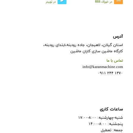
در خوراک RSS
در توییتر
آدرس
استان گیلان، لاهیجان، جاده رودبنه،ابتدای رودبنه،
کارگاه ماشین سازی کاران ماشین
تماس با ما
info@karanmachine.com
۱۳۷۰ ۲۴۴ ۰۹۱۱
ساعات کاری
شنبه-چهارشنبه: ۸:۰۰-۱۷:۰۰
پنجشنبه: ۸:۰۰-۱۴:۰۰
جمعه: تعطیل