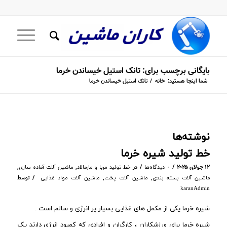
بایگانی برچسب برای: تانک استیل خیساندن خرما
شما اینجا هستید:
خانه
/
تانک استیل خیساندن خرما
نوشته‌ها
خط تولید شیره خرما
/
/
۱۲ جولای ۲۰۲۵
در
,
,
۰ دیدگاه‌ها
خط تولید مربا و مارمالاد
ماشین آلات آماده سازی
/
,
,
توسط
ماشین آلات بسته بندی
ماشین آلات پخت
ماشین آلات مواد غذایی
karanAdmin
شیره خرما یکی از مکمل های غذایی بسیار پر انرژی و سالم است .
شیره خرما برای ورزشکاران ، کارگران و افرادی که کمبود انرژی دارند یک