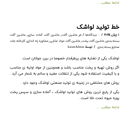
ادامه مطلب …
خط تولید لواشک
/
/
۱ ژوئن ۲۰۲۵
در
,
,
۰ دیدگاه‌ها
ماشین آلات
ماشین آلات آماده سازی
ماشین آلات
,
,
,
بسته بندی
ماشین آلات پخت
ماشین آلات مواد غذایی
مشاوره راه اندازی کارخانه جات
/
توسط
صنایع بسته بندی
karanAdmin
لواشک یکی از تغذیه های پرطرفدار خصوصا در بین جوانان است .
اگر روش تهیه و پخت مناسب باشد و همچنین از مواد اولیه ی مناسب
و با کیفیت استفاده شود یکی از تنقلات مفید و سالم به شمار می آید .
روش های مختلفی در زمینه ی تولید صنعتی لواشک وجود دارد .
یکی از رایج ترین روش های تولید لواشک ، آماده سازی و سپس پخت
پوره میوه تحت خلا است .
ادامه مطلب …