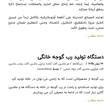
والعالمیه، یُعدّ إنشاء خط إنتاج مخلل الخیار والمخللات استثمارًا ذکیًا
یحقق أرباحًا ممتازه.
تعتمد المصانع الحدیثه على أنظمه أوتوماتیکیه بالکامل تبدأ من غسیل
الخیار مرورًا بالتقطیع، التخلیل، التعبئه، وحتى التعقیم لضمان منتج
صحی، لذیذ، وطویل الأمد.
ادامه مطلب …
دستگاه تولید رب گوجه خانگی
/
/
۳۰ ژوئن ۲۰۲۵
در
,
,
۰ دیدگاه‌ها
ماشین آلات آماده سازی
ماشین آلات پخت
ماشین
/
,
توسط
آلات فرآوری
ماشین آلات مواد غذایی
karanAdmin
رب گوجه از محصولاتی است که به راحتی می توان در خانه تولید کرد .
برای تولید استاندارد و راحت تر رب گوجه در خانه به دستگاه ها و ماشین
آلاتی نیاز است که در ادامه به معرفی آن می پردازیم .
ادامه مطلب …