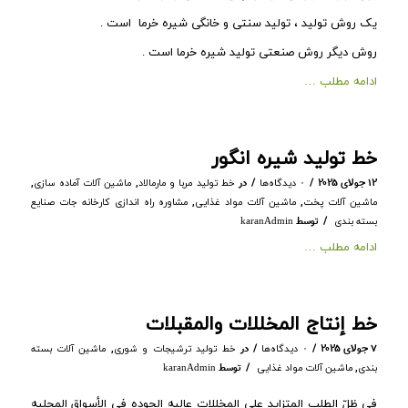
یک روش تولید ، تولید سنتی و خانگی شیره خرما است .
روش دیگر روش صنعتی تولید شیره خرما است .
ادامه مطلب …
خط تولید شیره انگور
/
/
۱۲ جولای ۲۰۲۵
در
,
,
۰ دیدگاه‌ها
خط تولید مربا و مارمالاد
ماشین آلات آماده سازی
,
,
ماشین آلات پخت
ماشین آلات مواد غذایی
مشاوره راه اندازی کارخانه جات صنایع
/
توسط
بسته بندی
karanAdmin
ادامه مطلب …
خط إنتاج المخللات والمقبلات
/
/
۷ جولای ۲۰۲۵
در
,
۰ دیدگاه‌ها
خط تولید ترشیجات و شوری
ماشین آلات بسته
/
,
توسط
بندی
ماشین آلات مواد غذایی
karanAdmin
فی ظلّ الطلب المتزاید على المخللات عالیه الجوده فی الأسواق المحلیه