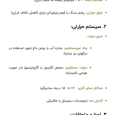
ضخامت بدنه:
۲ تا ۳ میلیمتر (بسته به فشار کاری)
عایق حرارتی:
پشم سنگ یا فوم پلیاورتان (برای کاهش اتلاف انرژی)
۲. سیستم حرارتی:
منبع حرارت:
بخار غیرمستقیم:
جداره آب یا روغن داغ (مورد استفاده در
دیگهای دو جداره)
حرارت مستقیم:
مشعل گازسوز یا گازوئیلسوز (در صورت
طراحی تکجداره)
حداکثر دمای کاری:
۱۲۰ تا ۱۵۰ درجه سانتیگراد
کنترل دما:
ترموستات دیجیتال یا مکانیکی
۳. اجزا و متعلقات: